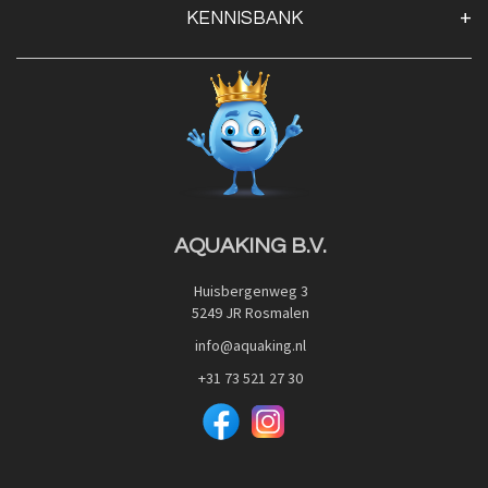
KENNISBANK
Openingstijden
Contact
Blog
Privacy Policy
Advies
Red Label Filter Series
Veilig betalen met:
Nishikigoi-Ô
JPD Japan Pet Design
Downloads
AQUAKING B.V.
Huisbergenweg 3
5249 JR Rosmalen
info@aquaking.nl
+31 73 521 27 30