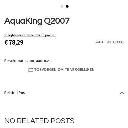
Ga
naar
AquaKing Q2007
het
begin
van
Schrijf de eerste review over dit product
€ 78,29
de
SKU
W1020002
afbeeldingen-
gallerij
Beschikbare voorraad:
n.v.t.
TOEVOEGEN OM TE VERGELIJKEN
Related Posts
NO RELATED POSTS