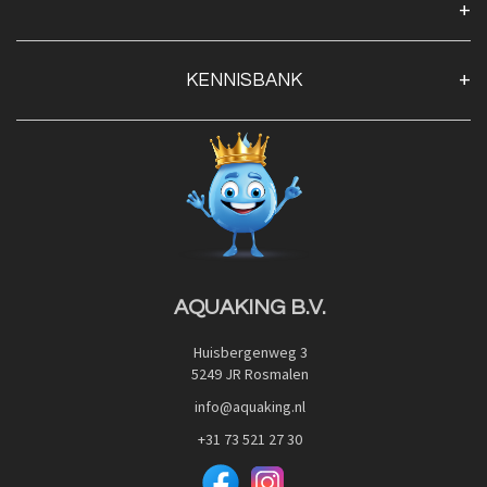
Algemene voorwaarden
Klantenservice
KENNISBANK
Openingstijden
Contact
Blog
Privacy Policy
Advies
Red Label Filter Series
Veilig betalen met:
Nishikigoi-Ô
JPD Japan Pet Design
Downloads
AQUAKING B.V.
Huisbergenweg 3
5249 JR Rosmalen
info@aquaking.nl
+31 73 521 27 30