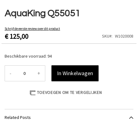
Ga
naar
AquaKing Q55051
het
begin
van
Schrijf de eerste review over dit product
€ 125,00
de
SKU
W1020008
afbeeldingen-
gallerij
Beschikbare voorraad:
94
-
+
In Winkelwagen
TOEVOEGEN OM TE VERGELIJKEN
Related Posts