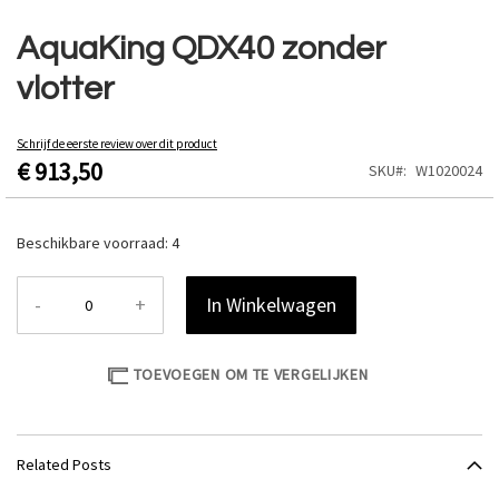
Ga
naar
AquaKing QDX40 zonder
het
vlotter
begin
van
de
Schrijf de eerste review over dit product
afbeeldingen-
€ 913,50
SKU
W1020024
gallerij
Beschikbare voorraad:
4
-
+
In Winkelwagen
TOEVOEGEN OM TE VERGELIJKEN
Related Posts