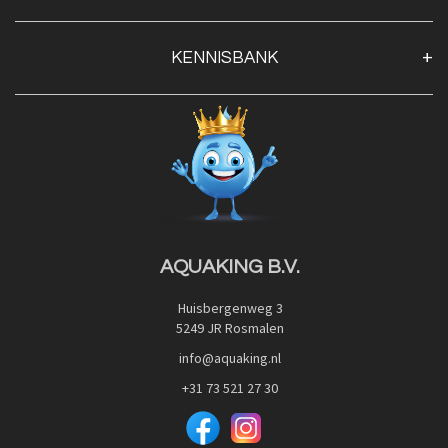
Algemene voorwaarden
Klantenservice
KENNISBANK
Openingstijden
Contact
Blog
Privacy Policy
Advies
Red Label Filter Series
Veilig betalen met:
Nishikigoi-Ô
JPD Japan Pet Design
Downloads
AQUAKING B.V.
Huisbergenweg 3
5249 JR Rosmalen
info@aquaking.nl
+31 73 521 27 30