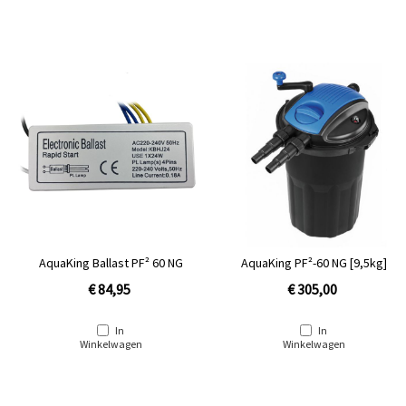
AquaKing Ballast PF² 60 NG
AquaKing PF²-60 NG [9,5kg]
€ 84,95
€ 305,00
In
In
Winkelwagen
Winkelwagen