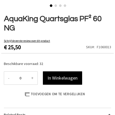
Ga
naar
AquaKing Quartsglas PF² 60
het
NG
begin
van
de
Schrijf de eerste review over dit product
afbeeldingen-
€ 25,50
SKU
F1060013
gallerij
Beschikbare voorraad:
32
-
+
In Winkelwagen
TOEVOEGEN OM TE VERGELIJKEN
Related Posts