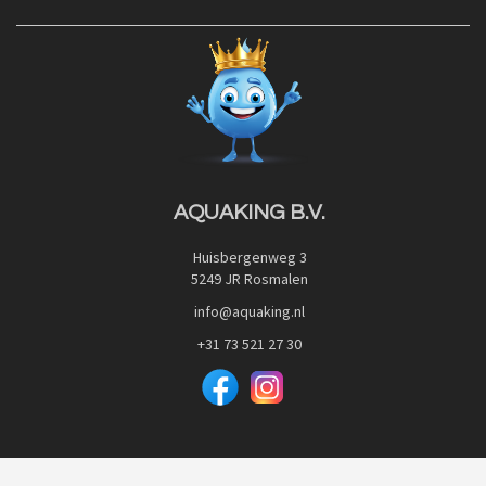
Contact
Blog
Privacy Policy
Advies
Red Label Filter Series
Veilig betalen met:
Nishikigoi-Ô
JPD Japan Pet Design
Downloads
AQUAKING B.V.
Huisbergenweg 3
5249 JR Rosmalen
info@aquaking.nl
+31 73 521 27 30