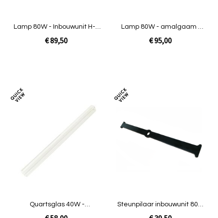
Lamp 80W - Inbouwunit H-O
Lamp 80W - amalgaam -
/ INOX / Amalgaam
inbouwunit VG
€ 89,50
€ 95,00
In Winkelwagen
In Winkelwagen
Toevoegen
Toev
om
om
te
te
vergelijken
verg
Quartsglas 40W -
Steunpilaar inbouwunit 80W
Inbouwunit INOX
INOX