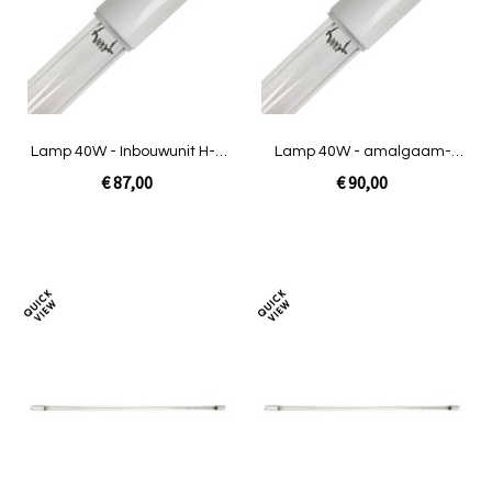
vergelijken
verg
Lamp 40W - Inbouwunit H-O
Lamp 40W - amalgaam-
/ INOX / Amalgaam
inbouwunit VG
€ 87,00
€ 90,00
In Winkelwagen
In Winkelwagen
Toevoegen
Toev
om
om
te
te
vergelijken
verg