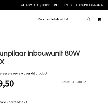
WELKOM BIJ AQUAKING
INLOGGEN
ACCOUNT AANMAKEN
WINK
unpilaar inbouwunit 80W
OX
de eerste review over dit product
9,50
SKU
O1030112
bare voorraad:
n.v.t.