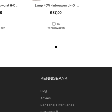
uwunit H-O /
Lamp 40W - Inbouwunit H-O /
algaam
INOX / Amalgaam
50
€ 87,00
n
In
agen
Winkelwagen
KENNISBANK
Blog
Advies
Red Label Filter Series