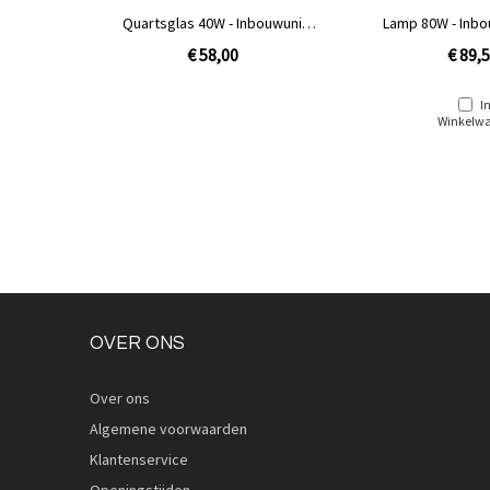
Quartsglas 40W - Inbouwunit
Lamp 80W - Inbo
INOX
INOX / Am
€ 58,00
€ 89,
I
Winkelw
OVER ONS
Over ons
Algemene voorwaarden
Klantenservice