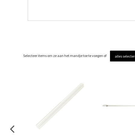
Selecteer items om ze aan het mandje toe te voegen of
alles selecte