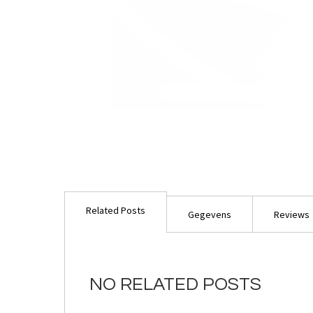
Ga
naar
Related Posts
het
Gegevens
Reviews
begin
van
de
afbeeldingen-
NO RELATED POSTS
gallerij