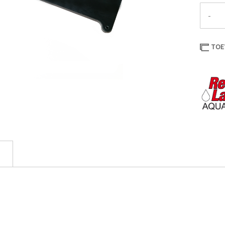
-
TOE