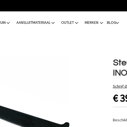
TUIN
AANSLUITMATERIAAL
OUTLET
MERKEN
BLOG
Ste
IN
Schrijf 
€ 3
Beschik