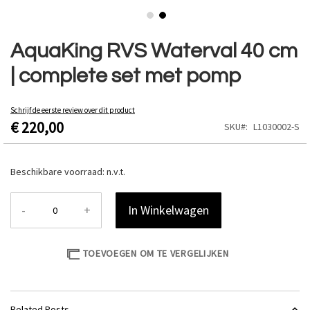
Ga
naar
AquaKing RVS Waterval 40 cm
het
| complete set met pomp
begin
van
de
Schrijf de eerste review over dit product
afbeeldingen-
€ 220,00
SKU
L1030002-S
gallerij
Beschikbare voorraad:
n.v.t.
-
+
In Winkelwagen
TOEVOEGEN OM TE VERGELIJKEN
Related Posts