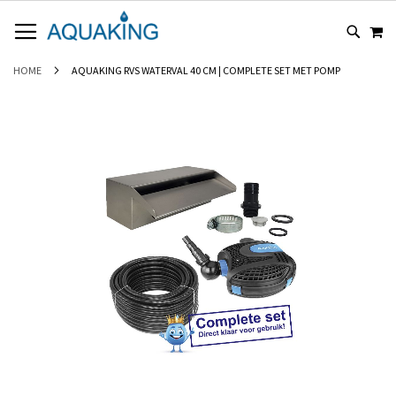
GA
WI
NAAR
DE
INHOUD
HOME
AQUAKING RVS WATERVAL 40 CM | COMPLETE SET MET POMP
Ga
naar
het
einde
van
de
afbeeldingen-
gallerij