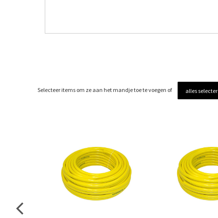
Selecteer items om ze aan het mandje toe te voegen of
alles selecte