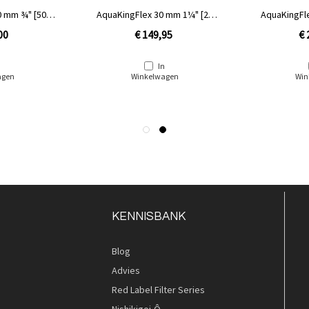
0 mm ¾" [50
AquaKingFlex 30 mm 1¼" [25
AquaKingFlex 3
ol]
meter rol]
me
00
€ 149,95
€ 
n
In
agen
Winkelwagen
Win
KENNISBANK
Blog
Advies
Red Label Filter Series