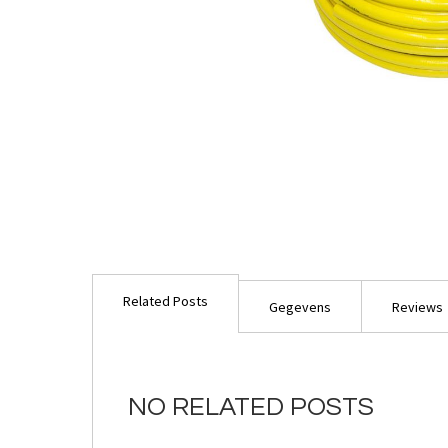
Ga
naar
Related Posts
het
Gegevens
Reviews
begin
van
de
afbeeldingen-
NO RELATED POSTS
gallerij