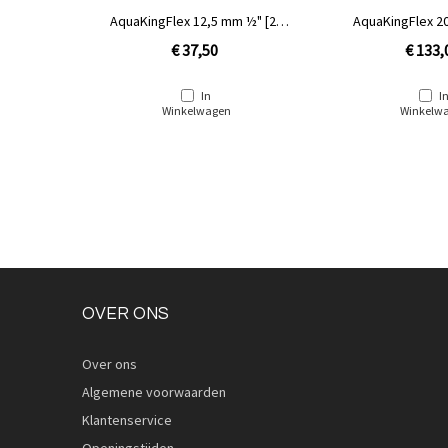
50
AquaKingFlex 12,5 mm ½" [25
AquaKingFlex 2
meter rol]
meter r
€ 37,50
€ 133,
In
I
Winkelwagen
Winkelw
OVER ONS
Over ons
Algemene voorwaarden
Klantenservice