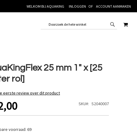
WELKOM BIJ AQUAKING
INLOGGEN
ACCOUNT AANMAKEN
WINK
aKingFlex 25 mm 1" x [25
er rol]
de eerste review over dit product
2,00
SKU
S2040007
bare voorraad:
69