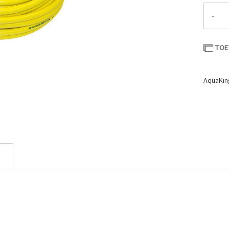
-
TOE
AquaKin