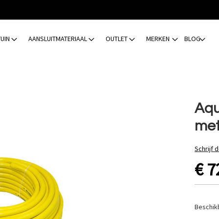
TUIN
AANSLUITMATERIAAL
OUTLET
MERKEN
BLOG
Aqu
met
Schrijf 
€ 7
Beschik