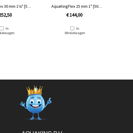
0 mm 1¼" [50
AquaKingFlex 25 mm 1" [50
AquaKin
ter rol]
meter rol]
252,50
€ 144,00
In
In
kelwagen
Winkelwagen