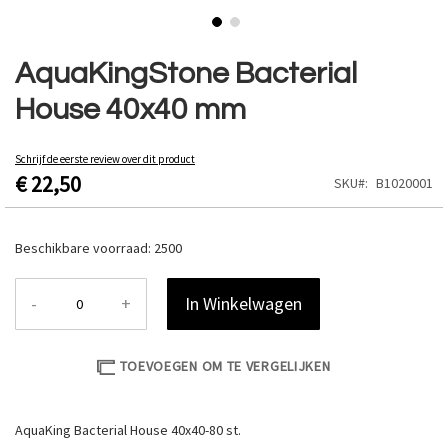
Ga
naar
AquaKingStone Bacterial
het
House 40x40 mm
begin
van
de
Schrijf de eerste review over dit product
afbeeldingen-
€ 22,50
SKU
B1020001
gallerij
Beschikbare voorraad:
2500
-
+
In Winkelwagen
TOEVOEGEN OM TE VERGELIJKEN
AquaKing Bacterial House 40x40-80 st.