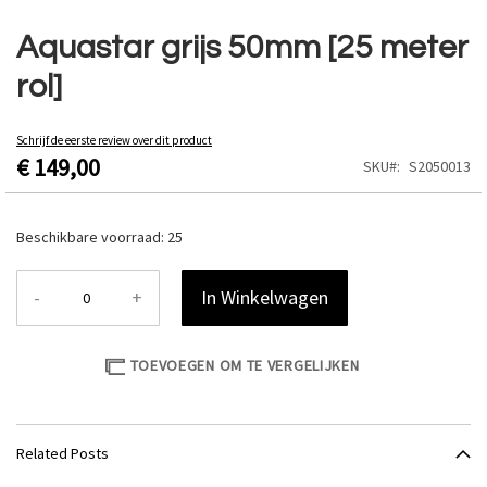
Ga
naar
Aquastar grijs 50mm [25 meter
het
rol]
begin
van
de
Schrijf de eerste review over dit product
afbeeldingen-
€ 149,00
SKU
S2050013
gallerij
Beschikbare voorraad:
25
-
+
In Winkelwagen
TOEVOEGEN OM TE VERGELIJKEN
Related Posts