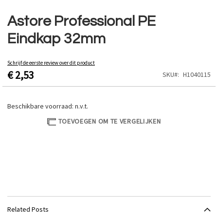
Ga
naar
Astore Professional PE
het
Eindkap 32mm
begin
van
de
Schrijf de eerste review over dit product
afbeeldingen-
€ 2,53
SKU
H1040115
gallerij
Beschikbare voorraad:
n.v.t.
TOEVOEGEN OM TE VERGELIJKEN
Related Posts