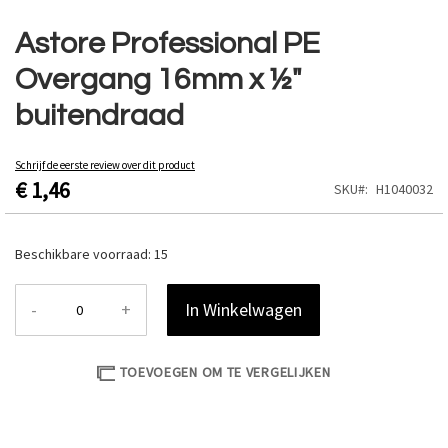
Ga
naar
Astore Professional PE
het
Overgang 16mm x ½"
begin
van
buitendraad
de
afbeeldingen-
gallerij
Schrijf de eerste review over dit product
€ 1,46
SKU
H1040032
Beschikbare voorraad:
15
-
+
In Winkelwagen
TOEVOEGEN OM TE VERGELIJKEN