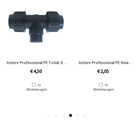
Astore Professional PE T-stuk 90°
Astore Professional PE Knie
25 mm x 1'' buitendraad
20mm x ½" binnendraad
€ 4,50
€ 2,05
In
In
Winkelwagen
Winkelwagen