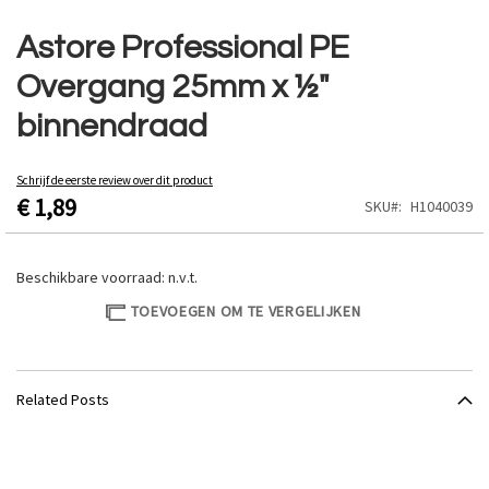
Ga
naar
Astore Professional PE
het
Overgang 25mm x ½"
begin
van
binnendraad
de
afbeeldingen-
gallerij
Schrijf de eerste review over dit product
€ 1,89
SKU
H1040039
Beschikbare voorraad:
n.v.t.
TOEVOEGEN OM TE VERGELIJKEN
Related Posts