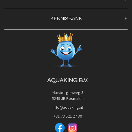
Algemene voorwaarden
Klantenservice
KENNISBANK
Openingstijden
Contact
Blog
Privacy Policy
Advies
Red Label Filter Series
Veilig betalen met:
Nishikigoi-Ô
JPD Japan Pet Design
Downloads
AQUAKING B.V.
Huisbergenweg 3
5249 JR Rosmalen
info@aquaking.nl
+31 73 521 27 30