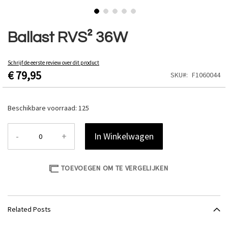
Ga
naar
Ballast RVS² 36W
het
begin
van
Schrijf de eerste review over dit product
€ 79,95
de
SKU
F1060044
afbeeldingen-
gallerij
Beschikbare voorraad:
125
-
+
In Winkelwagen
TOEVOEGEN OM TE VERGELIJKEN
Related Posts