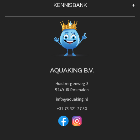
KENNISBANK
Openingstijden
Contact
Blog
Privacy Policy
Advies
Red Label Filter Series
Veilig betalen met:
Nishikigoi-Ô
JPD Japan Pet Design
Downloads
AQUAKING B.V.
Huisbergenweg 3
5249 JR Rosmalen
info@aquaking.nl
+31 73 521 27 30