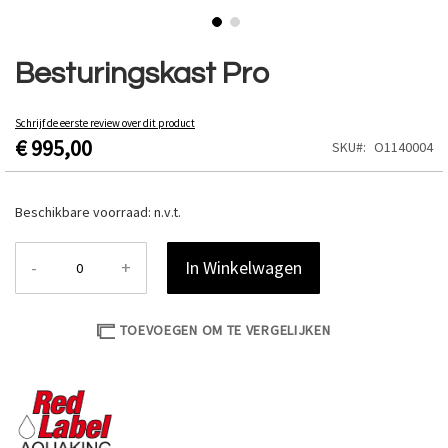
Ga
naar
Besturingskast Pro
het
begin
van
Schrijf de eerste review over dit product
€ 995,00
de
SKU
O1140004
afbeeldingen-
gallerij
Beschikbare voorraad:
n.v.t.
-
+
In Winkelwagen
TOEVOEGEN OM TE VERGELIJKEN