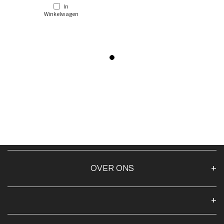
In
Winkelwagen
OVER ONS
Over ons
Algemene voorwaarden
Klantenservice