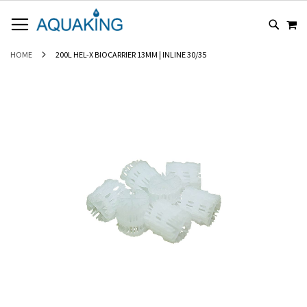
GA
WI
NAAR
DE
INHOUD
HOME
200L HEL-X BIOCARRIER 13MM | INLINE 30/35
Ga
naar
het
einde
van
de
afbeeldingen-
gallerij