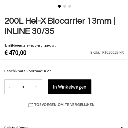
Ga
naar
200L Hel-X Biocarrier 13mm |
het
INLINE 30/35
begin
van
de
Schrijf de eerste review over dit product
afbeeldingen-
€ 470,00
SKU
F2010015-HX
gallerij
Beschikbare voorraad:
n.v.t.
-
+
In Winkelwagen
TOEVOEGEN OM TE VERGELIJKEN
Related Posts