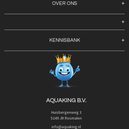
OVER ONS
Over ons
Algemene voorwaarden
Klantenservice
KENNISBANK
Openingstijden
Contact
Blog
Privacy Policy
Advies
Red Label Filter Series
Veilig betalen met:
Nishikigoi-Ô
JPD Japan Pet Design
Downloads
AQUAKING B.V.
Huisbergenweg 3
5249 JR Rosmalen
info@aquaking.nl