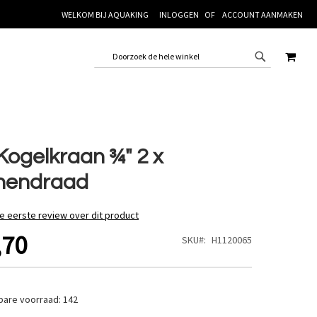
WELKOM BIJ AQUAKING
INLOGGEN
ACCOUNT AANMAKEN
WINK
Kogelkraan ¾" 2 x
nendraad
de eerste review over dit product
,70
SKU
H1120065
bare voorraad:
142