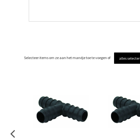
Selecteer items om ze aan het mandje toe te voegen of
alles selecte