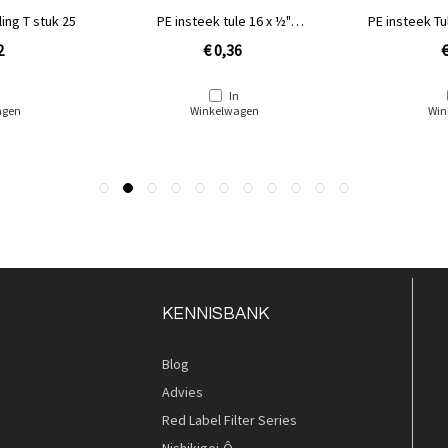
ing T stuk 25
PE insteek tule 16 x ½"
PE insteek Tu
buitendraad
2
€ 0,36
€
n
In
agen
Winkelwagen
Win
KENNISBANK
Blog
Advies
Red Label Filter Series