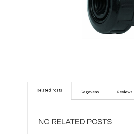
Ga
naar
Related Posts
het
Gegevens
Reviews
begin
van
de
afbeeldingen-
NO RELATED POSTS
gallerij