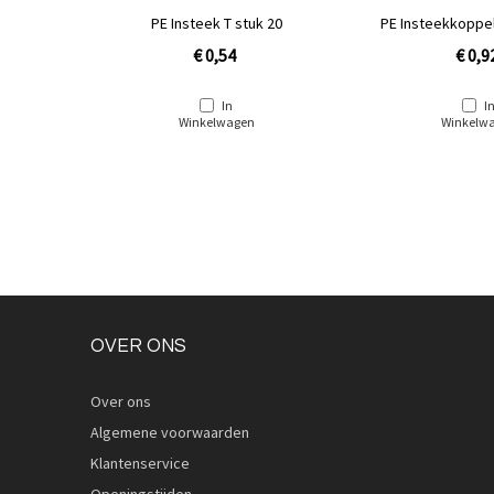
 stuk 16
PE Insteek T stuk 20
PE Insteekkoppel
€ 0,54
€ 0,9
In
I
Winkelwagen
Winkelw
OVER ONS
Over ons
Algemene voorwaarden
Klantenservice