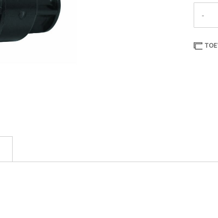
-
TOE