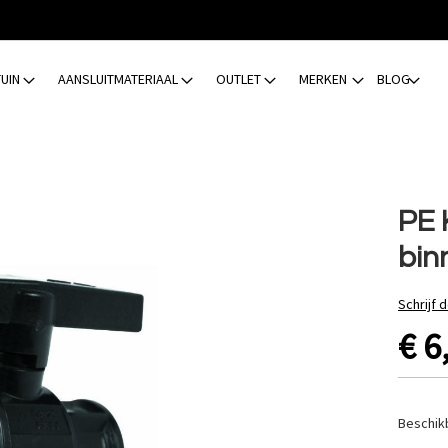
TUIN
AANSLUITMATERIAAL
OUTLET
MERKEN
BLOG
PE 
bin
Schrijf 
€ 6
Beschik