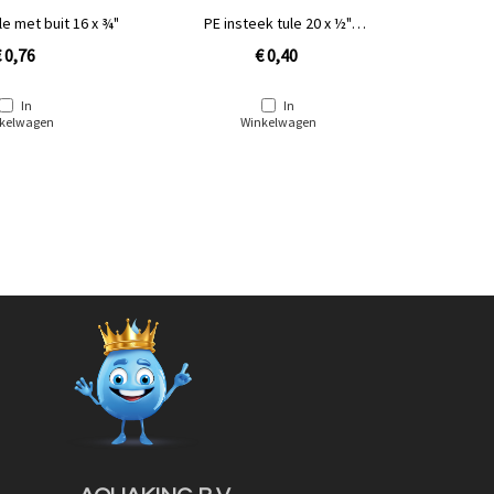
le met buit 16 x ¾"
PE insteek tule 20 x ½"
PE inste
buitendraad
 0,76
€ 0,40
In
In
kelwagen
Winkelwagen