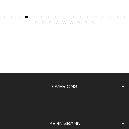
OVER ONS
Over ons
Algemene voorwaarden
Klantenservice
KENNISBANK
Openingstijden