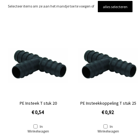
Selecteer items om ze aan het mandje toe te voegen of
alles selecteren
PE Insteek T stuk 20
PE Insteekkoppeling T stuk 25
€ 0,54
€ 0,92
In
In
Winkelwagen
Winkelwagen