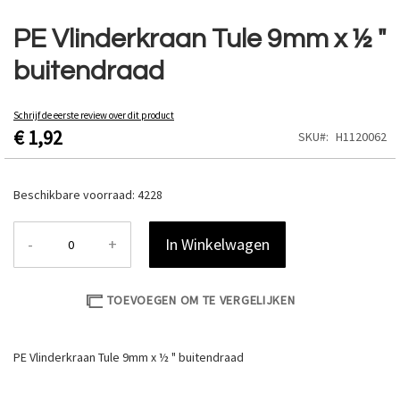
Ga
naar
PE Vlinderkraan Tule 9mm x ½ "
het
buitendraad
begin
van
de
Schrijf de eerste review over dit product
afbeeldingen-
€ 1,92
SKU
H1120062
gallerij
Beschikbare voorraad:
4228
-
+
In Winkelwagen
TOEVOEGEN OM TE VERGELIJKEN
PE Vlinderkraan Tule 9mm x ½ " buitendraad