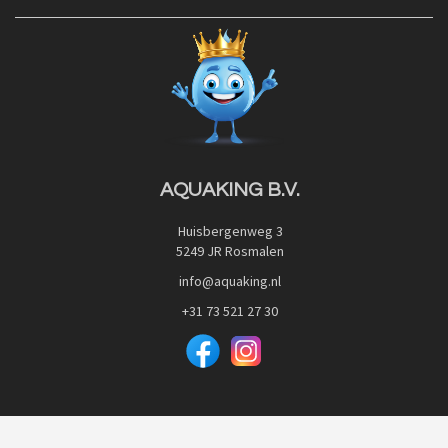
Contact
Blog
Privacy Policy
Advies
Red Label Filter Series
Veilig betalen met:
Nishikigoi-Ô
JPD Japan Pet Design
Downloads
AQUAKING B.V.
Huisbergenweg 3
5249 JR Rosmalen
info@aquaking.nl
+31 73 521 27 30