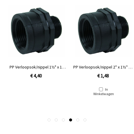
PP Verloopsok/nippel 1½" x 1"
PP Verloopsok/nippel 2'' x 1½'' bin
binnendraad x buitendraad
x buit
€ 4,40
€ 1,48
In
Winkelwagen