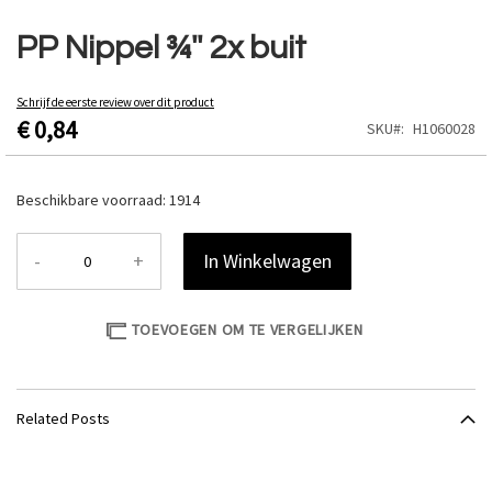
Ga
naar
PP Nippel ¾'' 2x buit
het
begin
van
Schrijf de eerste review over dit product
€ 0,84
de
SKU
H1060028
afbeeldingen-
gallerij
Beschikbare voorraad:
1914
-
+
In Winkelwagen
TOEVOEGEN OM TE VERGELIJKEN
Related Posts