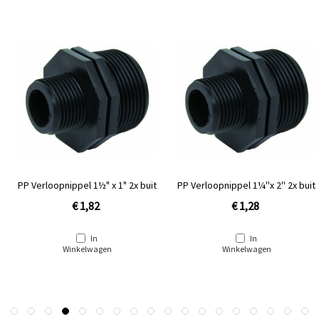
PP Verloopnippel 1½" x 1" 2x buit
PP Verloopnippel 1¼''x 2'' 2x buit
€ 1,82
€ 1,28
In
In
Winkelwagen
Winkelwagen