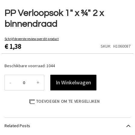
Ga
naar
PP Verloopsok 1" x ¾" 2 x
het
binnendraad
begin
van
de
Schrijf de eerste review over dit product
afbeeldingen-
€ 1,38
SKU
H1060087
gallerij
Beschikbare voorraad:
1044
-
+
In Winkelwagen
TOEVOEGEN OM TE VERGELIJKEN
Related Posts