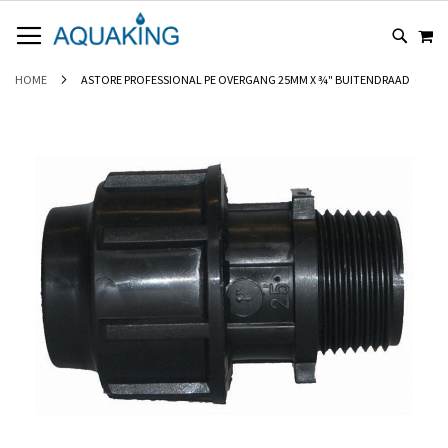
GA
WI
NAAR
DE
INHOUD
HOME
ASTORE PROFESSIONAL PE OVERGANG 25MM X ¾" BUITENDRAAD
Ga
naar
het
einde
van
de
afbeeldingen-
gallerij