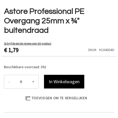
Ga
naar
Astore Professional PE
het
Overgang 25mm x ¾"
begin
van
buitendraad
de
afbeeldingen-
gallerij
Schrijf de eerste review over dit product
€ 1,79
SKU
H1040040
Beschikbare voorraad:
392
-
+
In Winkelwagen
TOEVOEGEN OM TE VERGELIJKEN