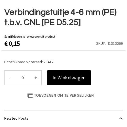
Ga
naar
Verbindingstuitje 4-6 mm (PE)
het
t.b.v. CNL [PE D5.25]
begin
van
de
Schrijf de eerste review over dit product
afbeeldingen-
€ 0,15
SKU
I1010069
gallerij
Beschikbare voorraad:
23412
-
+
In Winkelwagen
TOEVOEGEN OM TE VERGELIJKEN
Related Posts