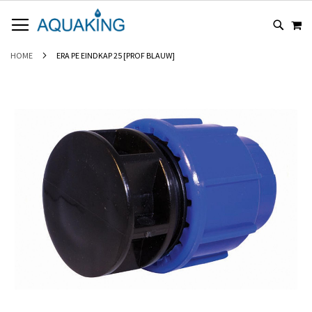
GA
WI
NAAR
DE
INHOUD
HOME
ERA PE EINDKAP 25 [PROF BLAUW]
Ga
naar
het
einde
van
de
afbeeldingen-
gallerij