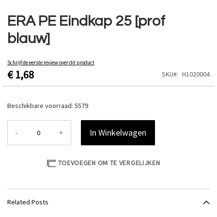
Ga
naar
ERA PE Eindkap 25 [prof
het
blauw]
begin
van
de
Schrijf de eerste review over dit product
afbeeldingen-
€ 1,68
SKU
H1020004
gallerij
Beschikbare voorraad:
5579
-
+
In Winkelwagen
TOEVOEGEN OM TE VERGELIJKEN
Related Posts