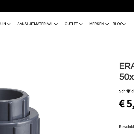
TUIN
AANSLUITMATERIAAL
OUTLET
MERKEN
BLOG
ERA
50x
Schrijf 
€ 5
Beschik