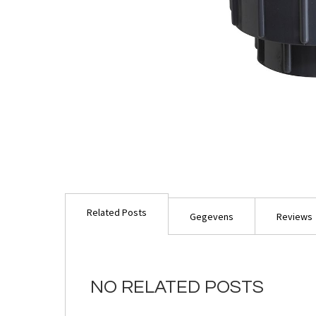
Ga
naar
Related Posts
het
Gegevens
Reviews
begin
van
de
afbeeldingen-
NO RELATED POSTS
gallerij