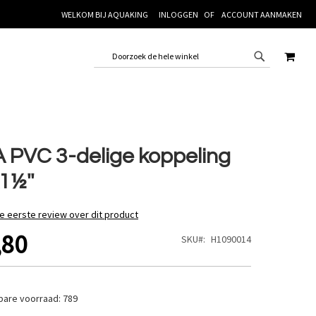
WELKOM BIJ AQUAKING
INLOGGEN
ACCOUNT AANMAKEN
WINK
 PVC 3-delige koppeling
1½''
de eerste review over dit product
,80
SKU
H1090014
bare voorraad:
789