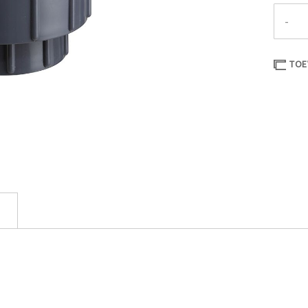
-
TOE