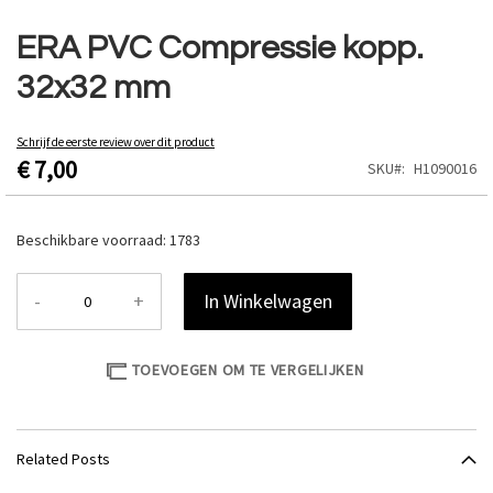
Ga
naar
ERA PVC Compressie kopp.
het
32x32 mm
begin
van
de
Schrijf de eerste review over dit product
afbeeldingen-
€ 7,00
SKU
H1090016
gallerij
Beschikbare voorraad:
1783
-
+
In Winkelwagen
TOEVOEGEN OM TE VERGELIJKEN
Related Posts