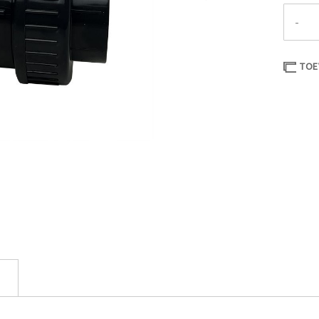
-
TOE