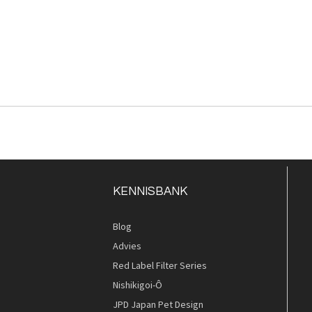
KENNISBANK
Blog
Advies
Red Label Filter Series
Nishikigoi-Ô
JPD Japan Pet Design