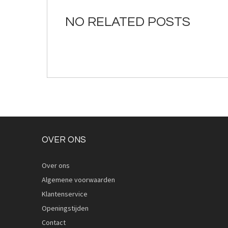
de
afbeeldingen-
NO RELATED POSTS
gallerij
OVER ONS
Over ons
Algemene voorwaarden
Klantenservice
Openingstijden
Contact