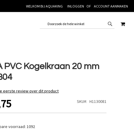
WELKOM BIJ AQUAKING
INLOGGEN
ACCOUNT AANMAKEN
WINK
 PVC Kogelkraan 20 mm
B04
de eerste review over dit product
,75
SKU
H1130081
bare voorraad:
1092