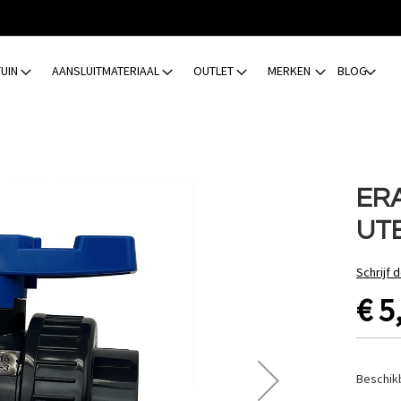
TUIN
AANSLUITMATERIAAL
OUTLET
MERKEN
BLOG
ERA
UT
Schrijf 
€ 5
Beschik