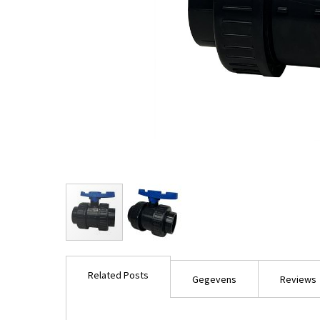
Ga
naar
Related Posts
het
Gegevens
Reviews
begin
van