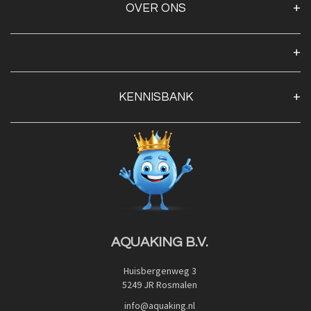
OVER ONS
Over ons
Algemene voorwaarden
Klantenservice
KENNISBANK
Openingstijden
Contact
Blog
Privacy Policy
Advies
Red Label Filter Series
Veilig betalen met:
Nishikigoi-Ô
JPD Japan Pet Design
Downloads
AQUAKING B.V.
Huisbergenweg 3
5249 JR Rosmalen
info@aquaking.nl