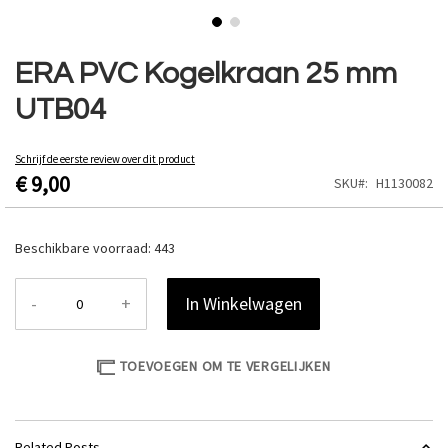
Ga
naar
ERA PVC Kogelkraan 25 mm
het
UTB04
begin
van
de
Schrijf de eerste review over dit product
afbeeldingen-
€ 9,00
SKU
H1130082
gallerij
Beschikbare voorraad:
443
-
+
In Winkelwagen
TOEVOEGEN OM TE VERGELIJKEN
Related Posts