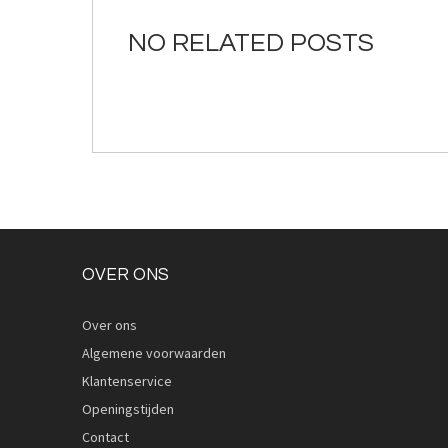
de
afbeeldingen-
NO RELATED POSTS
gallerij
OVER ONS
Over ons
Algemene voorwaarden
Klantenservice
Openingstijden
Contact