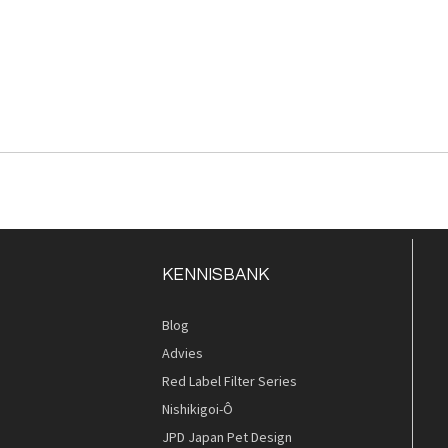
KENNISBANK
Blog
Advies
Red Label Filter Series
Nishikigoi-Ô
JPD Japan Pet Design