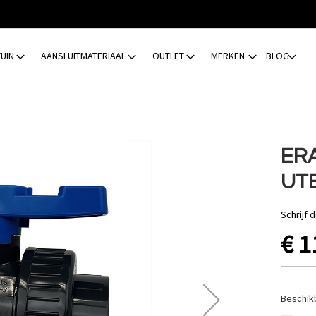
TUIN
AANSLUITMATERIAAL
OUTLET
MERKEN
BLOG
ERA
UT
Schrijf 
€ 1
Beschik