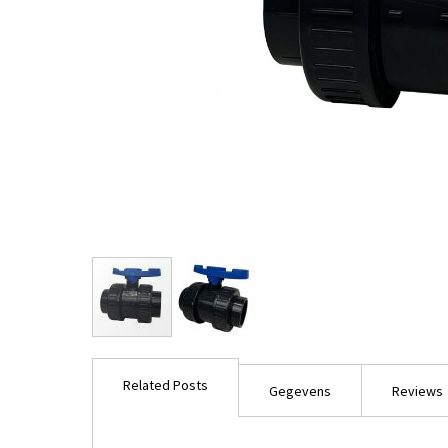
Ga
naar
Related Posts
het
Gegevens
Reviews
begin
van