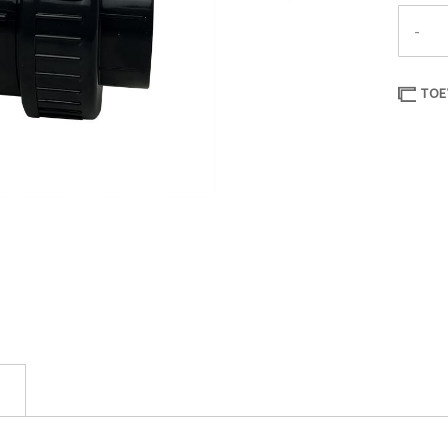
-
TOE