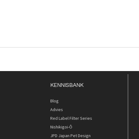
KENNISBANK
Blog
Advies
Red Label Filter Series
Nishikigoi-Ô
JPD Japan Pet Design