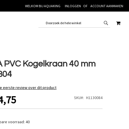
WELKOM BIJ AQUAKING
INLOGGEN
ACCOUNT AANMAKEN
WINK
 PVC Kogelkraan 40 mm
B04
de eerste review over dit product
4,75
SKU
H1130084
bare voorraad:
40