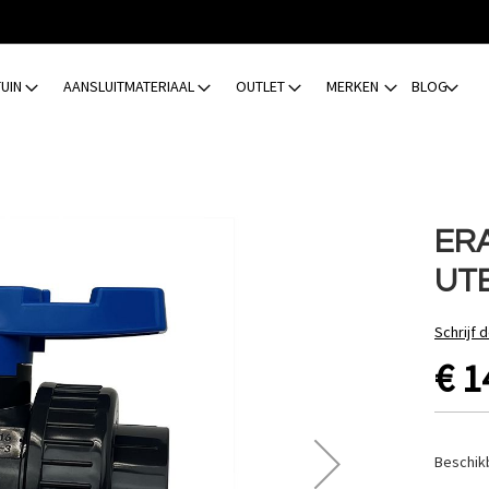
TUIN
AANSLUITMATERIAAL
OUTLET
MERKEN
BLOG
ERA
UT
Schrijf 
€ 1
Beschik