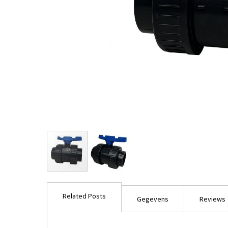
Ga
naar
Related Posts
het
Gegevens
Reviews
begin
van