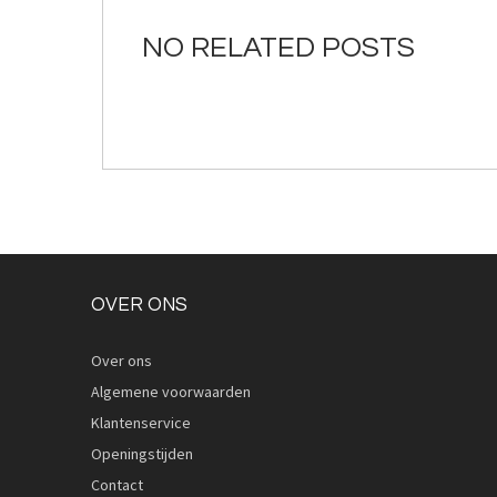
de
afbeeldingen-
NO RELATED POSTS
gallerij
OVER ONS
Over ons
Algemene voorwaarden
Klantenservice
Openingstijden
Contact