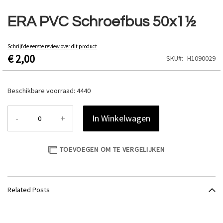
Ga
naar
ERA PVC Schroefbus 50x1½
het
begin
van
Schrijf de eerste review over dit product
€ 2,00
de
SKU
H1090029
afbeeldingen-
gallerij
Beschikbare voorraad:
4440
-
+
In Winkelwagen
TOEVOEGEN OM TE VERGELIJKEN
Related Posts