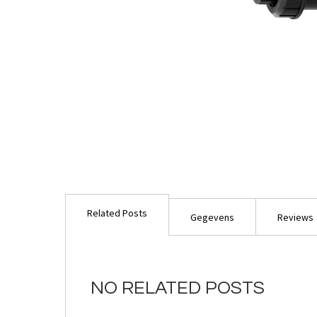
Ga
naar
Related Posts
het
Gegevens
Reviews
begin
van
de
afbeeldingen-
NO RELATED POSTS
gallerij