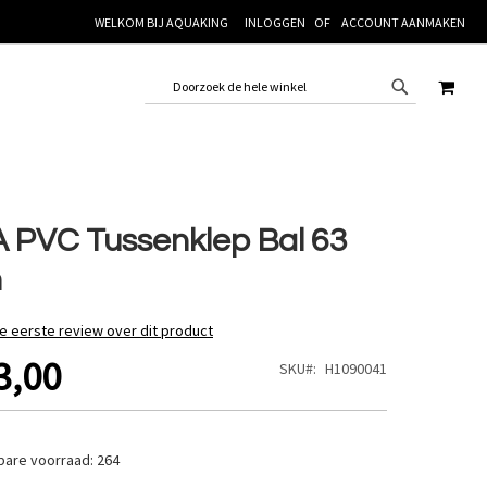
WELKOM BIJ AQUAKING
INLOGGEN
ACCOUNT AANMAKEN
WINK
 PVC Tussenklep Bal 63
m
de eerste review over dit product
3,00
SKU
H1090041
bare voorraad:
264