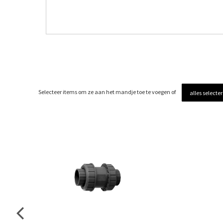
Selecteer items om ze aan het mandje toe te voegen of
alles selecte