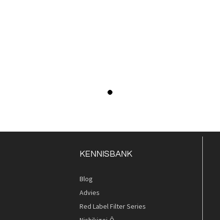
KENNISBANK
Blog
Advies
Red Label Filter Series