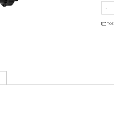
-
TOE