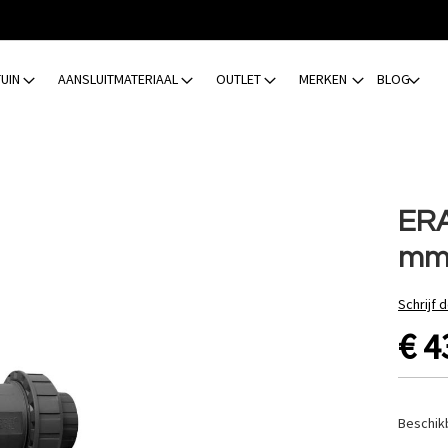
TUIN
AANSLUITMATERIAAL
OUTLET
MERKEN
BLOG
ERA
m
Schrijf 
€ 4
Beschik