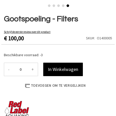
Ga
naar
Gootspoeling - Filters
het
begin
van
Schrijf de eerste review over dit product
€ 100,00
de
SKU
O1400005
afbeeldingen-
gallerij
Beschikbare voorraad:
-3
-
+
In Winkelwagen
TOEVOEGEN OM TE VERGELIJKEN