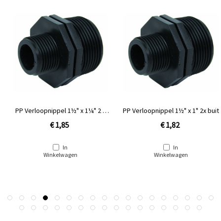
PP Verloopnippel 1½" x 1¼" 2 x
PP Verloopnippel 1½" x 1" 2x buit
buitendraad
€ 1,85
€ 1,82
In
In
Winkelwagen
Winkelwagen