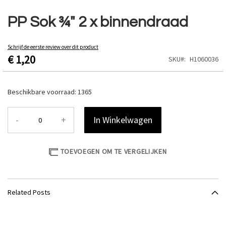
Ga
naar
PP Sok ¾" 2 x binnendraad
het
begin
van
Schrijf de eerste review over dit product
€ 1,20
de
SKU
H1060036
afbeeldingen-
gallerij
Beschikbare voorraad:
1365
-
+
In Winkelwagen
TOEVOEGEN OM TE VERGELIJKEN
Related Posts