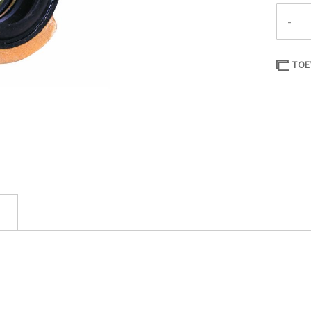
-
TOE