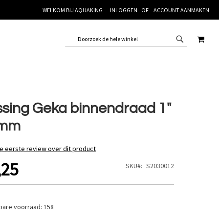
WELKOM BIJ AQUAKING
INLOGGEN
ACCOUNT AANMAKEN
WINK
sing Geka binnendraad 1"
 mm
de eerste review over dit product
,25
SKU
S2030012
bare voorraad:
158