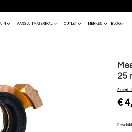
TUIN
AANSLUITMATERIAAL
OUTLET
MERKEN
BLOG
Mes
25
Schrijf 
€ 4
Beschik