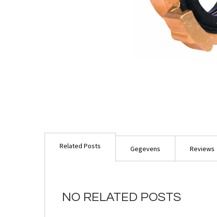
Ga
naar
Related Posts
het
Gegevens
Reviews
begin
van
de
afbeeldingen-
NO RELATED POSTS
gallerij