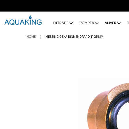
GA
NAAR
DE
INHOUD
FILTRATIE
POMPEN
VIJVER
HOME
MESSING GEKA BINNENDRAAD 1" 25 MM
Ga
naar
het
einde
van
de
afbeeldingen-
gallerij