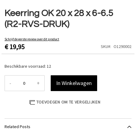
Ga
naar
Keerring OK 20 x 28 x 6-6.5
het
(R2-RVS-DRUK)
begin
van
de
Schrijf de eerste review over dit product
afbeeldingen-
€ 19,95
SKU
O1290002
gallerij
Beschikbare voorraad:
12
-
+
In Winkelwagen
TOEVOEGEN OM TE VERGELIJKEN
Related Posts