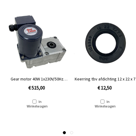
Gear motor 40W 1x230V/50Hz
Keerring tbv afdichting 12 x 22 x 7
17mm spie RVS
€ 515,00
€ 12,50
In
In
Winkelwagen
Winkelwagen