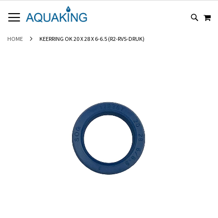
GA
WI
NAAR
DE
INHOUD
HOME
KEERRING OK 20 X 28 X 6-6.5 (R2-RVS-DRUK)
Ga
naar
het
einde
van
de
afbeeldingen-
gallerij