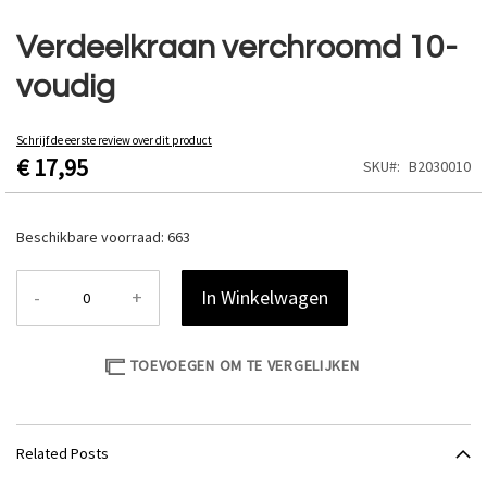
Ga
naar
Verdeelkraan verchroomd 10-
het
voudig
begin
van
de
Schrijf de eerste review over dit product
afbeeldingen-
€ 17,95
SKU
B2030010
gallerij
Beschikbare voorraad:
663
-
+
In Winkelwagen
TOEVOEGEN OM TE VERGELIJKEN
Related Posts