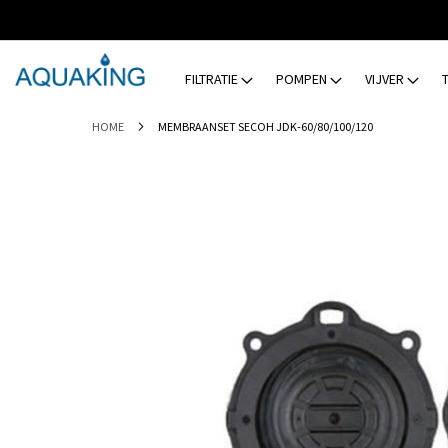
GA
NAAR
DE
INHOUD
FILTRATIE
POMPEN
VIJVER
HOME
MEMBRAANSET SECOH JDK-60/80/100/120
Ga
naar
het
einde
van
de
afbeeldingen-
gallerij