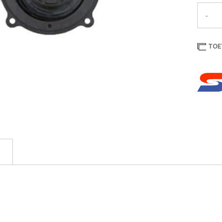
-
TOE