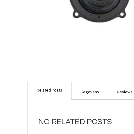
Ga
naar
Related Posts
het
Gegevens
Reviews
begin
van
de
afbeeldingen-
NO RELATED POSTS
gallerij