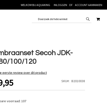
WELKOM BIJ AQUAKING
INLOGGEN
ACCOUNT AANMAKEN
WINK
braanset Secoh JDK-
80/100/120
de eerste review over dit product
9,95
SKU
B2010038
bare voorraad:
107