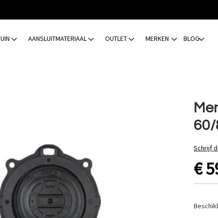
TUIN
AANSLUITMATERIAAL
OUTLET
MERKEN
BLOG
Mem
60/
Schrijf 
€ 5
Beschik