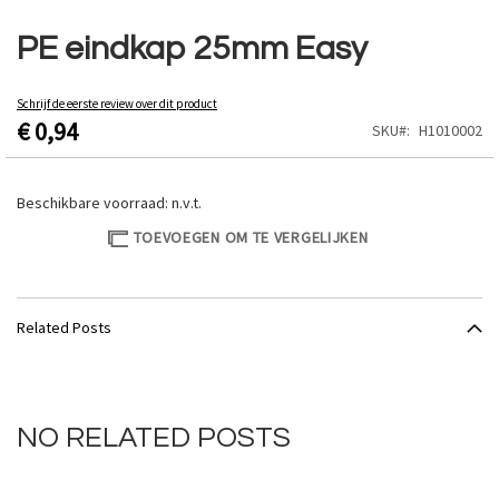
Ga
naar
PE eindkap 25mm Easy
het
begin
van
Schrijf de eerste review over dit product
€ 0,94
de
SKU
H1010002
afbeeldingen-
gallerij
Beschikbare voorraad:
n.v.t.
TOEVOEGEN OM TE VERGELIJKEN
Related Posts
NO RELATED POSTS