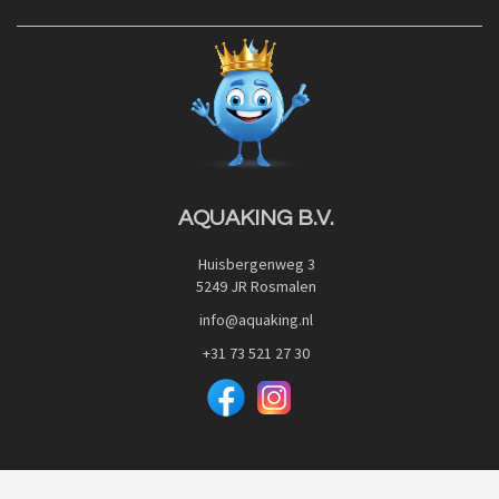
Contact
Blog
Privacy Policy
Advies
Red Label Filter Series
Veilig betalen met:
Nishikigoi-Ô
JPD Japan Pet Design
Downloads
AQUAKING B.V.
Huisbergenweg 3
5249 JR Rosmalen
info@aquaking.nl
+31 73 521 27 30