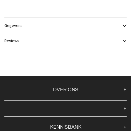
Gegevens
Reviews
OVER ONS
Over ons
Algemene voorwaarden
Klantenservice
KENNISBANK
Openingstijden