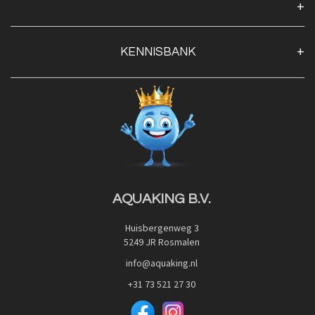
Algemene voorwaarden
Klantenservice
KENNISBANK
Openingstijden
Contact
Blog
Privacy Policy
Advies
Red Label Filter Series
Veilig betalen met:
Nishikigoi-Ô
JPD Japan Pet Design
Downloads
AQUAKING B.V.
Huisbergenweg 3
5249 JR Rosmalen
info@aquaking.nl
+31 73 521 27 30