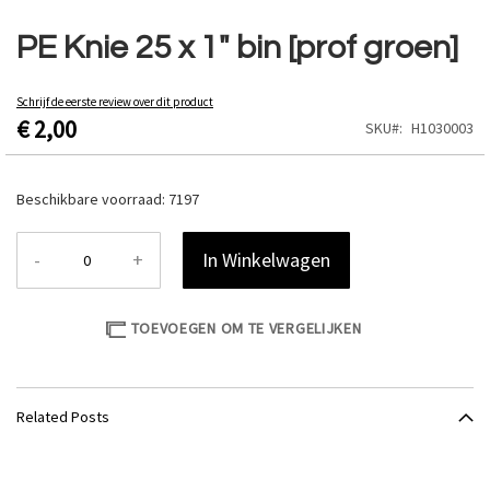
Ga
naar
PE Knie 25 x 1" bin [prof groen]
het
begin
van
Schrijf de eerste review over dit product
€ 2,00
de
SKU
H1030003
afbeeldingen-
gallerij
Beschikbare voorraad:
7197
-
+
In Winkelwagen
TOEVOEGEN OM TE VERGELIJKEN
Related Posts