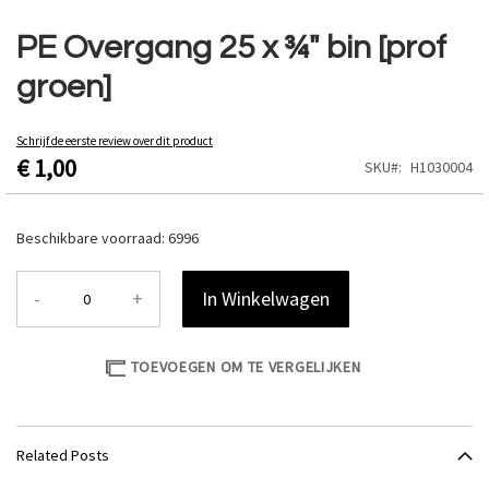
Ga
naar
PE Overgang 25 x ¾" bin [prof
het
groen]
begin
van
de
Schrijf de eerste review over dit product
afbeeldingen-
€ 1,00
SKU
H1030004
gallerij
Beschikbare voorraad:
6996
-
+
In Winkelwagen
TOEVOEGEN OM TE VERGELIJKEN
Related Posts