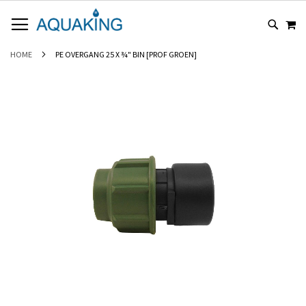
GA
WI
NAAR
DE
INHOUD
HOME
PE OVERGANG 25 X ¾" BIN [PROF GROEN]
Ga
naar
het
einde
van
de
afbeeldingen-
gallerij