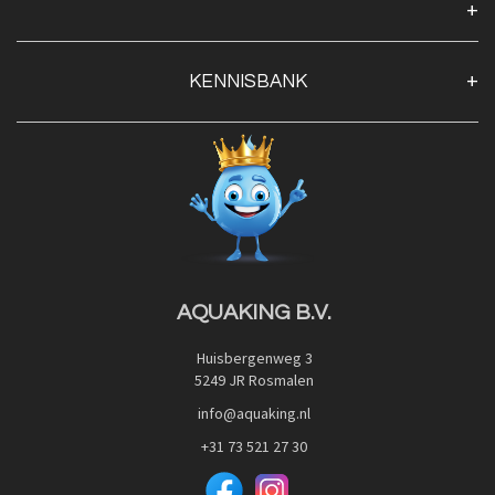
Algemene voorwaarden
Klantenservice
KENNISBANK
Openingstijden
Contact
Blog
Privacy Policy
Advies
Red Label Filter Series
Veilig betalen met:
Nishikigoi-Ô
JPD Japan Pet Design
Downloads
AQUAKING B.V.
Huisbergenweg 3
5249 JR Rosmalen
info@aquaking.nl
+31 73 521 27 30