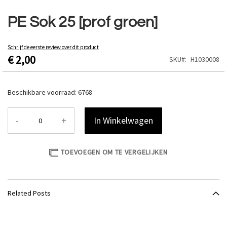
Ga
naar
PE Sok 25 [prof groen]
het
begin
van
Schrijf de eerste review over dit product
€ 2,00
de
SKU
H1030008
afbeeldingen-
gallerij
Beschikbare voorraad:
6768
-
+
In Winkelwagen
TOEVOEGEN OM TE VERGELIJKEN
Related Posts