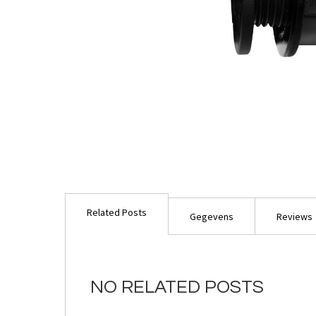
Ga
naar
Related Posts
het
Gegevens
Reviews
begin
van
de
afbeeldingen-
NO RELATED POSTS
gallerij