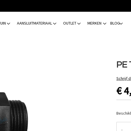
TUIN
AANSLUITMATERIAAL
OUTLET
MERKEN
BLOG
PE 
Schrijf 
€ 4
Beschik
-