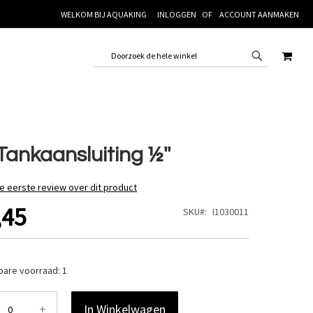
WELKOM BIJ AQUAKING
INLOGGEN
ACCOUNT AANMAKEN
WINK
Tankaansluiting ½''
de eerste review over dit product
,45
SKU
I1030011
bare voorraad:
1
+
In Winkelwagen