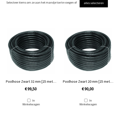
Selecteer items om ze aan het mandje toe te voegen of
alles selecteren
Poolhose Zwart 32 mm [25 meter
Poolhose Zwart 20 mm [25 meter
rol]
rol]
€ 99,50
€ 90,00
In
In
Winkelwagen
Winkelwagen