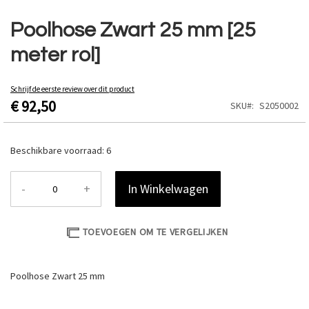
Ga
naar
Poolhose Zwart 25 mm [25
het
meter rol]
begin
van
de
Schrijf de eerste review over dit product
afbeeldingen-
€ 92,50
SKU
S2050002
gallerij
Beschikbare voorraad:
6
-
+
In Winkelwagen
TOEVOEGEN OM TE VERGELIJKEN
Poolhose Zwart 25 mm