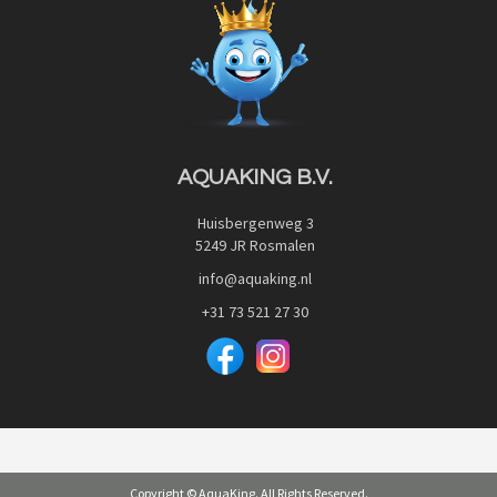
Blog
Privacy Policy
Advies
Red Label Filter Series
Veilig betalen met:
Nishikigoi-Ô
JPD Japan Pet Design
Downloads
AQUAKING B.V.
Huisbergenweg 3
5249 JR Rosmalen
info@aquaking.nl
+31 73 521 27 30
Copyright © AquaKing. All Rights Reserved.