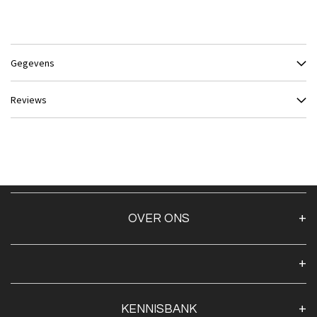
Gegevens
Reviews
OVER ONS
Over ons
Algemene voorwaarden
Klantenservice
KENNISBANK
Openingstijden