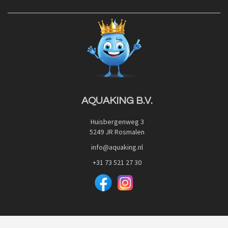
Contact
Blog
Privacy Policy
Advies
Red Label Filter Series
Veilig betalen met:
Nishikigoi-Ô
JPD Japan Pet Design
Downloads
AQUAKING B.V.
Huisbergenweg 3
5249 JR Rosmalen
info@aquaking.nl
+31 73 521 27 30