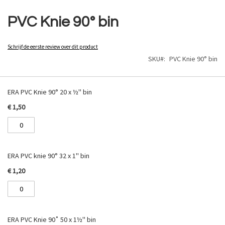
Ga
naar
PVC Knie 90° bin
het
begin
van
Schrijf de eerste review over dit product
de
SKU
PVC Knie 90° bin
afbeeldingen-
gallerij
Gegroepeerde
productitems
ERA PVC Knie 90° 20 x ½'' bin
€ 1,50
ERA PVC knie 90° 32 x 1'' bin
€ 1,20
ERA PVC Knie 90˚ 50 x 1½'' bin