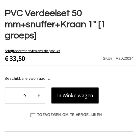
Ga
naar
PVC Verdeelset 50
het
mm+snuffer+Kraan 1'' [1
begin
van
groeps]
de
afbeeldingen-
gallerij
Schrijf de eerste review over dit product
€ 33,50
SKU
A2020034
Beschikbare voorraad:
2
-
+
In Winkelwagen
TOEVOEGEN OM TE VERGELIJKEN