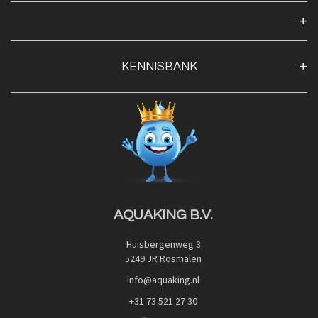
Over ons
Algemene voorwaarden
Klantenservice
KENNISBANK
Openingstijden
Contact
Blog
Privacy Policy
Advies
Red Label Filter Series
Veilig betalen met:
Nishikigoi-Ô
JPD Japan Pet Design
Downloads
AQUAKING B.V.
Huisbergenweg 3
5249 JR Rosmalen
info@aquaking.nl
+31 73 521 27 30