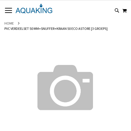
GA
WI
NAAR
DE
INHOUD
HOME
PVC VERDEELSET 50 MM+SNUFFER+KRAAN 50 ECO ASTORE [3 GROEPS]
Ga
naar
het
einde
van
de
afbeeldingen-
gallerij