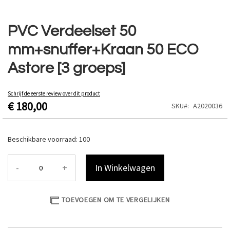
Ga
naar
PVC Verdeelset 50
het
mm+snuffer+Kraan 50 ECO
begin
van
Astore [3 groeps]
de
afbeeldingen-
gallerij
Schrijf de eerste review over dit product
€ 180,00
SKU
A2020036
Beschikbare voorraad:
100
-
+
In Winkelwagen
TOEVOEGEN OM TE VERGELIJKEN