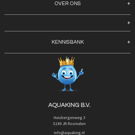
OVER ONS
Over ons
Algemene voorwaarden
Klantenservice
KENNISBANK
Openingstijden
Contact
Blog
Privacy Policy
Advies
Red Label Filter Series
Veilig betalen met:
Nishikigoi-Ô
JPD Japan Pet Design
Downloads
AQUAKING B.V.
Huisbergenweg 3
5249 JR Rosmalen
info@aquaking.nl