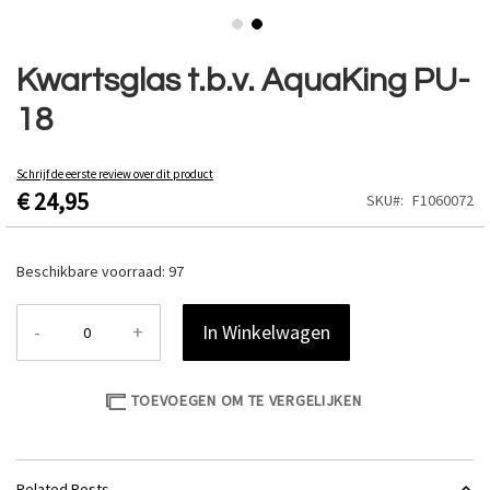
Ga
naar
Kwartsglas t.b.v. AquaKing PU-
het
18
begin
van
de
Schrijf de eerste review over dit product
afbeeldingen-
€ 24,95
SKU
F1060072
gallerij
Beschikbare voorraad:
97
-
+
In Winkelwagen
TOEVOEGEN OM TE VERGELIJKEN
Related Posts