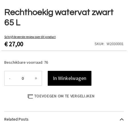
Ga
naar
Rechthoekig watervat zwart
het
65 L
begin
van
de
Schrijf de eerste review over dit product
afbeeldingen-
€ 27,00
SKU
W2030001
gallerij
Beschikbare voorraad:
76
-
+
In Winkelwagen
TOEVOEGEN OM TE VERGELIJKEN
Related Posts