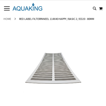
GA
WI
NAAR
DE
INHOUD
HOME
RED LABEL FILTERPANEEL 114X40 HAPPY / BASIC 2 / ED20 - 80ΜM
Ga
naar
het
einde
van
de
afbeeldingen-
gallerij