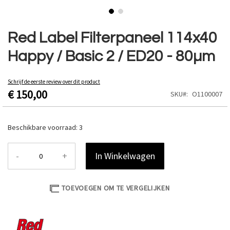
Ga
naar
Red Label Filterpaneel 114x40
het
Happy / Basic 2 / ED20 - 80µm
begin
van
de
Schrijf de eerste review over dit product
afbeeldingen-
€ 150,00
SKU
O1100007
gallerij
Beschikbare voorraad:
3
-
+
In Winkelwagen
TOEVOEGEN OM TE VERGELIJKEN