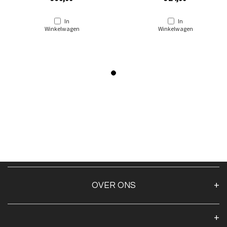
In
In
Winkelwagen
Winkelwagen
OVER ONS
Over ons
Algemene voorwaarden