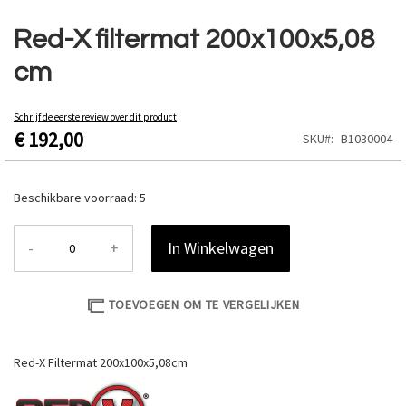
Ga
naar
Red-X filtermat 200x100x5,08
het
cm
begin
van
de
Schrijf de eerste review over dit product
afbeeldingen-
€ 192,00
SKU
B1030004
gallerij
Beschikbare voorraad:
5
-
+
In Winkelwagen
TOEVOEGEN OM TE VERGELIJKEN
Red-X Filtermat 200x100x5,08cm