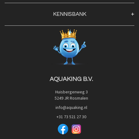
Klantenservice
KENNISBANK
Openingstijden
Contact
Blog
Privacy Policy
Advies
Red Label Filter Series
Veilig betalen met:
Nishikigoi-Ô
JPD Japan Pet Design
Downloads
AQUAKING B.V.
Huisbergenweg 3
5249 JR Rosmalen
info@aquaking.nl
+31 73 521 27 30